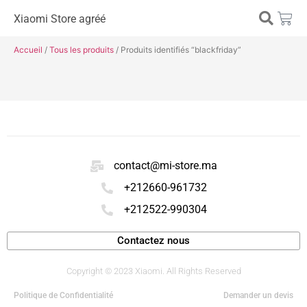
Xiaomi Store agréé
Accueil
/
Tous les produits
/ Produits identifiés “blackfriday”
contact@mi-store.ma
+212660-961732
+212522-990304
Contactez nous
Copyright © 2023 Xiaomi. All Rights Reserved
Politique de Confidentialité
Demander un devis