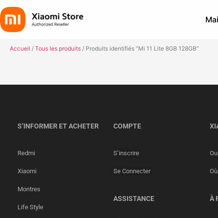
Mai
Accueil
/
Tous les produits
/ Produits identifiés “Mi 11 Lite 8GB 128GB”
S’INFORMER ET ACHETER
COMPTE
XI
Redmi
S’inscrire
Ou 
Xiaomi
Se Connecter
Où
Montres
ASSISTANCE
À 
Life Style