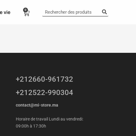
0
e vie
0,00
Dhs
+212660-961732
+212522-990304
contact@mi-store.ma
Horaire de travail Lundi au vendredi:
09:00h à 17:30h