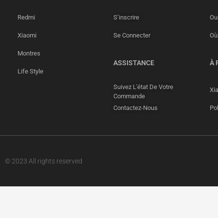
Redmi
S’inscrire
Ou 
Xiaomi
Se Connecter
Où
Montres
ASSISTANCE
À 
Life Style
Suivez L'état De Votre
Xi
Commande
Contactez-Nous
Pol
© 2023 All rights reserved