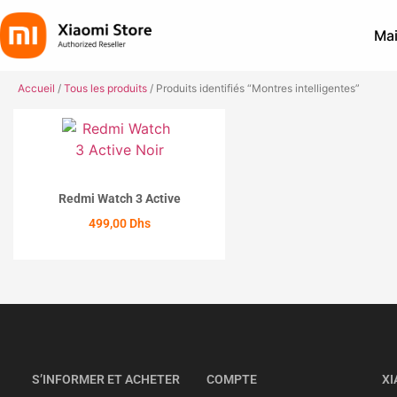
Mai
Accueil
/
Tous les produits
/ Produits identifiés “Montres intelligentes”
Redmi Watch 3 Active
499,00
Dhs
ACHETER
S’INFORMER ET ACHETER
COMPTE
XI