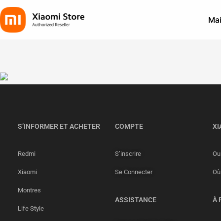
Mai
S’INFORMER ET ACHETER
COMPTE
XI
Redmi
S’inscrire
Ou 
Xiaomi
Se Connecter
Où
Montres
ASSISTANCE
À 
Life Style