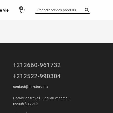
0
e vie
0,00
Dhs
+212660-961732
+212522-990304
contact@mi-store.ma
Horaire de travail Lundi au vendredi:
09:00h à 17:30h