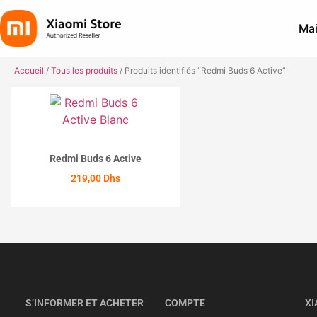
Mai
Accueil
/
Tous les produits
/ Produits identifiés “Redmi Buds 6 Active”
Redmi Buds 6 Active
219,00
Dhs
ACHETER
S’INFORMER ET ACHETER
COMPTE
XI