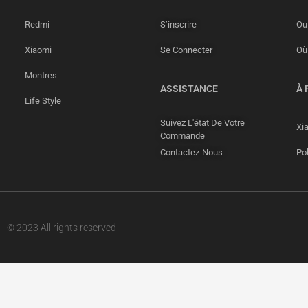
Redmi
S’inscrire
Ou 
Xiaomi
Se Connecter
Où
Montres
ASSISTANCE
À 
Life Style
Suivez L'état De Votre
Xi
Commande
Contactez-Nous
Pol
© 2023 All rights reserved