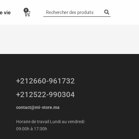
0
e vie
0,00
Dhs
+212660-961732
+212522-990304
contact@mi-store.ma
Horaire de travail Lundi au vendredi:
09:00h à 17:30h