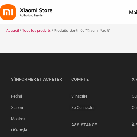
Mai
Accueil
/
Tous les produits
/ Produits identifiés “Xiaomi Pad 5”
S’INFORMER ET ACHETER
COMPTE
XI
Redmi
S’inscrire
Ou 
Xiaomi
Se Connecter
Où
Montres
ASSISTANCE
À 
Life Style